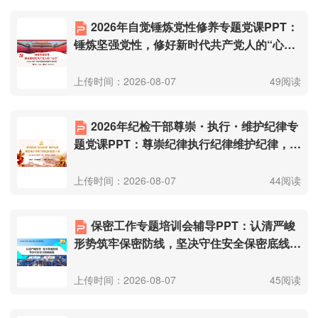
2026年自觉锤炼党性修养专题党课PPT：
锤炼坚强党性，修好新时代共产党人的“心
学”（附文稿）.pptx
上传时间：2026-08-07
49阅读
2026年纪检干部尊崇・执行・维护纪律专
题党课PPT：尊崇纪律执行纪律维护纪律，做
忠诚干净担当的纪检监察干部（附文
稿）.pptx
上传时间：2026-08-07
44阅读
保密工作专题培训会辅导PPT：认清严峻
形势筑牢保密防线，坚决守住安全保密底线
（附文稿）.pptx
上传时间：2026-08-07
45阅读