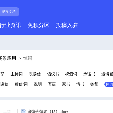
搜索文档
行业资讯
免积分区
投稿入驻
场景应用
>
悼词
全部
主持词
表扬信
倡仪书
祝酒词
承诺书
邀请
感谢信
贺信/词
说明
寄语
家书
情书
答复
悼词
追悼会悼词（15）.docx