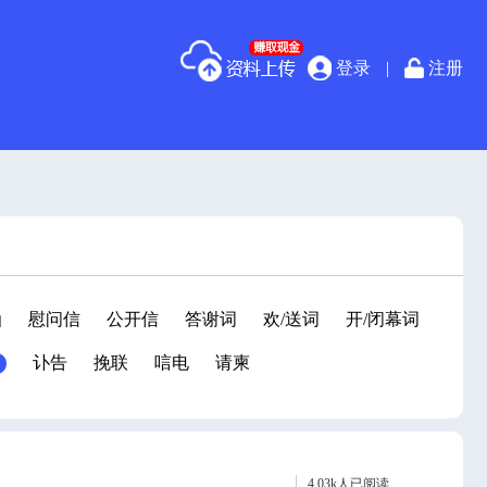
登录
|
注册
函
慰问信
公开信
答谢词
欢/送词
开/闭幕词
讣告
挽联
唁电
请柬
4.03k人已阅读