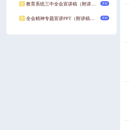
8
教育系统三中全会宣讲稿（附讲稿）：深入领会二十届三中全会关于教育领域改革的新要求，坚持立德树人，深化教育综合改革.pptx
原创
9
全会精神专题宣讲PPT（附讲稿）：深入学习领会党的二十届三中全会精神.pptx
原创