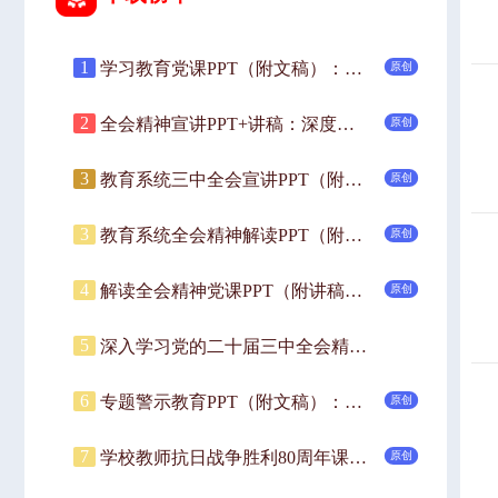
1
学习教育党课PPT（附文稿）：以镜为鉴，锤炼过硬作风，严守廉洁自律底线.pptx
原创
2
全会精神宣讲PPT+讲稿：深度解读党的二十届三中全会精神.pptx
原创
3
教育系统三中全会宣讲PPT（附讲稿）：深入领会二十届三中全会关于教育领域改革的新要求，坚持立德树人，深化教育综合改革.pptx
原创
3
教育系统全会精神解读PPT（附讲稿）：党的二十届三中全会引领下的教育领域改革新动向.pptx
原创
4
解读全会精神党课PPT（附讲稿）：深入学习党的二十届三中全会精神.pptx
原创
5
深入学习党的二十届三中全会精神专题党课ppt（含讲稿）.pptx
6
专题警示教育PPT（附文稿）：警惕违规吃喝小事，以案为鉴筑牢思想防线、严守纪律底线.pptx
原创
7
学校教师抗日战争胜利80周年课件(附文稿)—以史为鉴明志，砥砺青春奋进.pptx
原创