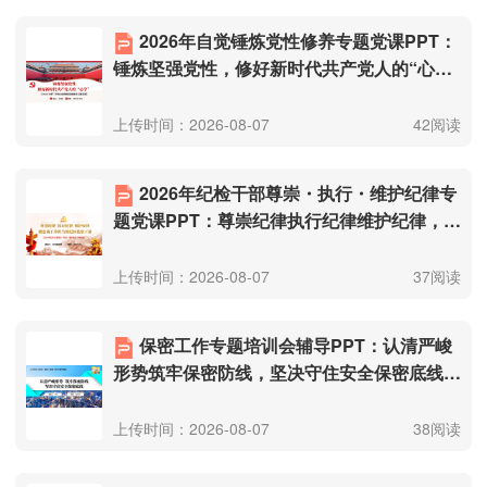
2026年自觉锤炼党性修养专题党课PPT：
锤炼坚强党性，修好新时代共产党人的“心
学”（附文稿）.pptx
上传时间：2026-08-07
42阅读
2026年纪检干部尊崇・执行・维护纪律专
题党课PPT：尊崇纪律执行纪律维护纪律，做
忠诚干净担当的纪检监察干部（附文
稿）.pptx
上传时间：2026-08-07
37阅读
保密工作专题培训会辅导PPT：认清严峻
形势筑牢保密防线，坚决守住安全保密底线
（附文稿）.pptx
上传时间：2026-08-07
38阅读