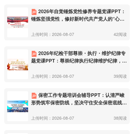
2026年自觉锤炼党性修养专题党课PPT：
锤炼坚强党性，修好新时代共产党人的“心
学”（附文稿）.pptx
上传时间：2026-08-07
42阅读
2026年纪检干部尊崇・执行・维护纪律专
题党课PPT：尊崇纪律执行纪律维护纪律，做
忠诚干净担当的纪检监察干部（附文
稿）.pptx
上传时间：2026-08-07
39阅读
保密工作专题培训会辅导PPT：认清严峻
形势筑牢保密防线，坚决守住安全保密底线
（附文稿）.pptx
上传时间：2026-08-07
38阅读