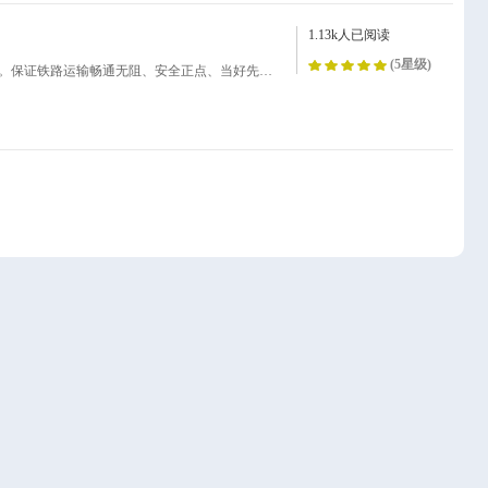
1.13k人已阅读
(5星级)
××省人民政府于路安全的布关维护铁运输告铁路是国民经济的大动脉。保证铁路运输畅通无阻、安全正点、当好先行，是关系到我国社会主义现代化建设和广大人民群众切身利益的一件大事。为维护铁路运输秩序，保障国家财产和人民生命安全，根据宪法和国家有关法令、条例以及铁路规章，特布告如下：一、旅客一律凭票进候车室，验票进站，其他人员不得擅自进入。二、严禁爬乘货车、无票乘坐客车。……十、不准在铁路上放牧、玩耍和放置障碍物。凡违反上述规定的，广大人民群众有权协助公安机关和铁路部门进行劝告和制止。对不听劝告和造成严重后果的，公安机关将根据《中华人民共和国治安管理处罚条例》和《刑法》分别予以警告、罚款、拘留，直至追究刑事责任。特此布告××省人民政府××年×月×日