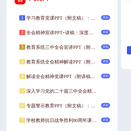
1
学习教育党课PPT（附文稿）：以镜为鉴，锤炼过硬作风，严守廉洁自律底线.pptx
原创
2
全会精神宣讲PPT+讲稿：深度解读党的二十届三中全会精神.pptx
原创
3
教育系统三中全会宣讲PPT（附讲稿）：深入领会二十届三中全会关于教育领域改革的新要求，坚持立德树人，深化教育综合改革.pptx
原创
3
教育系统全会精神解读PPT（附讲稿）：党的二十届三中全会引领下的教育领域改革新动向.pptx
原创
4
解读全会精神党课PPT（附讲稿）：深入学习党的二十届三中全会精神.pptx
原创
5
深入学习党的二十届三中全会精神专题党课ppt（含讲稿）.pptx
6
专题警示教育PPT（附文稿）：警惕违规吃喝小事，以案为鉴筑牢思想防线、严守纪律底线.pptx
原创
7
学校教师抗日战争胜利80周年课件(附文稿)—以史为鉴明志，砥砺青春奋进.pptx
原创