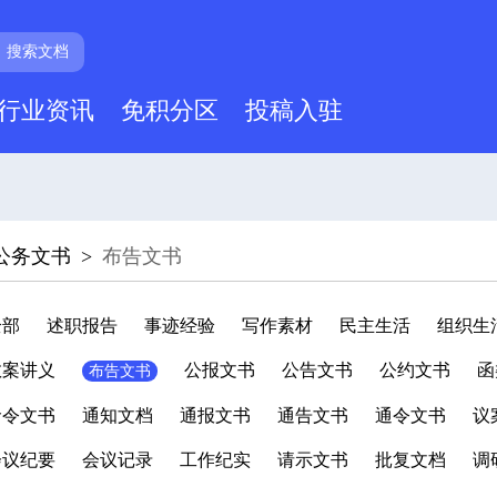
搜索文档
行业资讯
免积分区
投稿入驻
公务文书
>
布告文书
全部
述职报告
事迹经验
写作素材
民主生活
组织生
教案讲义
公报文书
公告文书
公约文书
函
布告文书
命令文书
通知文档
通报文书
通告文书
通令文书
议
会议纪要
会议记录
工作纪实
请示文书
批复文档
调