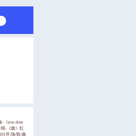
ou dont
•合唱-《旗》红
1开/场/歌/曲