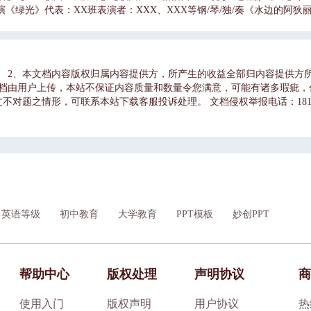
/演《绿光》代表：XX班表演者：XXX、XXX等钢/琴/独/奏《水边的阿狄
re any more》代表：XX班表演者：XXX、XXX等舞/蹈/表/演《阿里郎》代表：
、XXX等歌/曲/表/演《懂你》代表：XX班表演者：XXX、XXX等互/动/小
多的水，给组个样然后，不能用手，只能用嘴，最好是传男女搭配着坐，看
表：XX班表演者：XXX、XXX等相/声/表/演《你压力大吗》十人分，每人嘴
容。 2、本文档内容版权归属内容提供方，所产生的收益全部归内容提供方
用嘴，最好是传男女搭配着坐，看最后剩得多。开哪组歌/曲/合/唱《红
文档由用户上传，本站不保证内容质量和数量令您满意，可能有诸多瑕疵，
人分，每人嘴里杯子，个两组叼个纸主持人每第一人倒同多的水，给组个样然后
对题之情形，可联系本站下载客服投诉处理。 文档侵权举报电话：181822
小/游/戏《心有灵犀》游戏规则：八代表依次上，每人。一人比一人猜。
废根据度，有三次放弃的机。词条难选择会2以猜中的多少，取前四。词条个
曲/表/演《遇见》代表：XX班表演者：XXX、XXX等尾/声/歌/曲《相信
英语等级
初中教育
大学教育
PPT模板
妙创PPT
帮助中心
版权处理
声明协议
商
使用入门
版权声明
用户协议
热