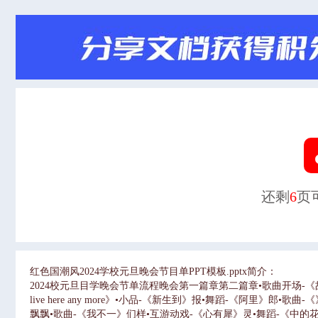
还剩
6
页
红色国潮风2024学校元旦晚会节目单PPT模板.pptx简介：
2024校元旦目学晚会节单流程晚会第一篇章第二篇章•歌曲开场-《故有
live here any more》•小品-《新生到》报•舞蹈-《阿里》
飘飘•歌曲-《我不一》们样•互游动戏-《心有犀》灵•舞蹈-《中的花花》