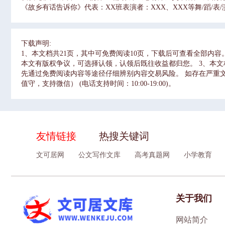
《故乡有话告诉你》代表：XX班表演者：XXX、XXX等舞/蹈/表
XX班表演者：XXX、XXX等英/文/歌/曲《you dont live he
XXX、XXX等小/品/表/演《新生报到》代表：XX班表演者：XXX
水》十人分，每人嘴里杯子，个两组叼个纸主持人每第一人倒同
下载声明:
开哪组筑/梦/远/航胜/在/龙/年0202武/术/表/演《太极拳》代
1、本文档共21页，其中可免费阅读10页，下载后可查看全部内
个纸主持人每第一人倒同多的水，给组个样然后，不能用手，只能
本文有版权争议，可选择认领，认领后既往收益都归您。 3、本
XX班表演者：XXX、XXX等歌/曲/表/演《我们不一样》十
先通过免费阅读内容等途径仔细辨别内容交易风险。 如存在严重文不
只能用嘴，最好是传男女搭配着坐，看最后剩得多。开哪组互/动/
值守，支持微信） (电话支持时间：10:00-19:00)。
个1猜程中，不出中包含的任何字，否作，词过许说词条则该词条
蹈/表/演《梦中的兰花花》代表：XX班表演者：XXX、XXX等歌/
班表演者：XXX、XXX等演示完 感欣毕谢赏
友情链接
热搜关键词
文可居网
公文写作文库
高考真题网
小学教育
关于我们
网站简介