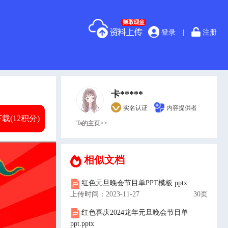
登录
|
注册
卡*****
实名认证
内容提供者
载(12积分)
Ta的主页>>
相似文档
红色元旦晚会节目单PPT模板.pptx
上传时间：2023-11-27
30页
红色喜庆2024龙年元旦晚会节目单
ppt.pptx