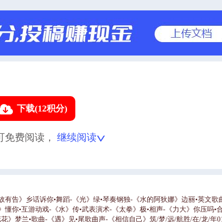
下载(12积分)
可免费阅读，
继续阅读
告》乡话诉你•舞蹈-《光》绿•琴奏钢独-《水的阿狄娜》边丽•英文歌曲-《y
郎•歌曲-《》懂你•互游动戏-《水》传•武表演术-《太拳》极•相声-《力大》你压吗
梦兰•歌曲-《遇》见•尾歌曲声-《相信自己》筑/梦/远/航胜/在/龙/年010