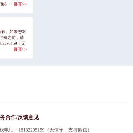
丽娜》代表：
展开>>
XX班表演者：
/游/戏《传
最后剩得多。
里杯子，个两组叼
所有。如果您对
旗飘飘》代表：
付费之前，请
，不能用手，
95159（无
个队场队两个划
展开>>
队获奖3舞/
自己》代表：XX
务合作/反馈意见
线电话：18182295159（无值守，支持微信）