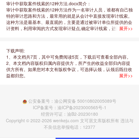
审计中获取案件线索的12种方法.docx简介：
审计中获取案件线索的12种方法作为一名审计人员，谁都有自己独
特的审计思路和方法，最常用的就是从会计中直接发现审计线索。
这种方法是最基本、最直观的，主要是通过被审计单位所提供的会
计资料，利用审阅的方式发现审计疑点,确定审计线索，进而通过
展开>>
相关的财务资料核对、询问等手段来证明疑点，确定事实。随着时
代的发展，在经济领域中各种违规、违纪、违法的手段越来越隐
蔽，舞弊的方法越来越高明，作为审计工作人员，还应当技高一
下载声明:
筹,具备更多发现审计线索的能力，才能真正捍卫利益，树立审计
1、本文档共7页，其中可免费阅读5页，下载后可查看全部内容。
权威。为此，我将近年来在工作中的一些发现审计线索的方法，提
2、本文档内容版权归属内容提供方，所产生的收益全部归内容提
出来与大家分享、交流。1.从原始凭证中发现审计线索随着会计手
供方所有。如果您对本文有版权争议，可选择认领，认领后既往收
段现代化的发展，有些传统的审计方法和手段在实际工作中容易被
益都归您。
展开>>
忽略，特别是对原始票据一些细节的审计。如发票内容是否符合被
3、本文档由用户上传，本站不保证内容质量和数量令您满意，可
审计业务实际，数字、签字、盖童是否有异样，发票号的连续性如
能有诸多瑕疵，付费之前，请先通过免费阅读内容等途径仔细辨别
何等等；还有就是在原始票据多的情况下，报账人员易发生混水摸
内容交易风险。 如存在严重文不对题之情形，可联系本站下载客
鱼，将自己的个人消费票据混入到原始票据从中捞钱。特别提醒的
服投诉处理。 文档侵权举报电话：18182295159（无值守，支持
公安备案号：渝公网安备 50010802005089号
是，在审计中一定要注意现金交易业务，如果审计人员平时养成谨
微信） (电话支持时间：10:00-19:00)。
ICP备案号：渝ICP备2023000565号-1
慎细致的作风，充分利用好最原始的审计方法一详査原始票据，也
经营许可证：渝B2-20230180
许会发现出纳或者会计利用内控的薄弱环节，贪污、假发票套现、
Copyright © 2022-2026 wenkeju.com 文可居文库版权所有 违法与
小金座等审计线索。2.对比分析数据发现审计线索对于一些不能仅
不良信息举报电话：12377
从单年、单月或者个别业务来确定的审计重点数据，我们可以采用
多年、多月或者多业务对比的方式，来确定审计重点，通过审计模