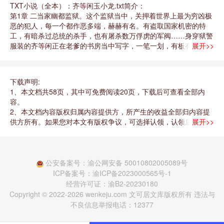
TXT小说（全本）：齐等闲玉小龙.txt简介：
第1章 二当家幽都监狱。这个监狱当中，关押着世界上最为穷凶极
恶的犯人，每一个都作恶多端，赫赫有名。有盗取国家机密的特
工，有暗杀过总统的杀手，也有屠杀数万俘虏的军阀……身穿狱警
服装的齐等闲正在老爹的书房当中写字，一笔一划，有板有眼，遒
展开>>
劲有力。二当家，出事了，杀神和贪狼打起来了……一个狱警跌跌
撞撞跑了进来，惊恐地说道。齐等闲哦了一声，随手扔了一幅字给
他，道：带我的字去，让他们去扫三天厕所，不听话就说我会把他
下载声明:
们的脑袋再次按进马桶里。是，二当家！狱警一愣，然后急忙抓起
1、本文档共58页，其中可免费阅读20页，下载后可查看全部内
这幅字，转身就跑。杀神那是杀手界鼎鼎有名的杀手之王，因暗杀
容。
米国总统而入狱。贪狼，则是地下世界当中一个庞大组织的首领，
2、本文档内容版权归属内容提供方，所产生的收益全部归内容提
因盗卖核弹头入狱。二当家，大事不好了，屠夫嫌食堂的菜不好闹
供方所有。如果您对本文有版权争议，可选择认领，认领后既往收
展开>>
起来了，打伤了好几个兄弟！又一个狱警慌慌张张跑了进来。齐等
益都归您。
闲不由挑了挑眉头，把写好的又一幅字扔给了这个狱警，淡淡道：
3、本文档由用户上传，本站不保证内容质量和数量令您满意，可
让他在后厨洗一个月的盘子，不听话我就亲自过去，再把他在广场
能有诸多瑕疵，付费之前，请先通过免费阅读内容等途径仔细辨别
上吊个三天三夜！狱警接住齐等闲的题字，转身就小跑着离去。屠
内容交易风险。 如存在严重文不对题之情形，可联系本站下载客
公安备案号：渝公网安备 50010802005089号
夫，一个屠杀了一万多俘虏的恐怖军阀，视人命如草芥的枭雄！二
服投诉处理。 文档侵权举报电话：18182295159（无值守，支持
ICP备案号：渝ICP备2023000565号-1
当家，又又又又又出事了，那个杀了雪国上将一家的夜魔又发疯
微信） (电话支持时间：10:00-19:00)。
经营许可证：渝B2-20230180
了，把咱们的禁闭室给拆了！齐等闲不由觉得有些头疼，刚刚写好
Copyright © 2022-2026 wenkeju.com 文可居文库版权所有 违法与
的一幅字再次扔了出去，冷冷道：让他打断自己的两条腿，老老实
不良信息举报电话：12377
实在牢房里躺一个月，少一天，我就把他扔进粪坑里泡一天！狱警
不敢怠慢，拿了