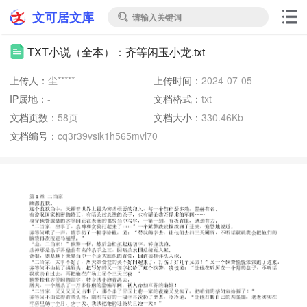
文可居文库
请输入关键词

TXT小说（全本）：齐等闲玉小龙.txt
上传人：
尘*****
上传时间：
2024-07-05
IP属地：
-
文档格式：
txt
文档页数：
58页
文档大小：
330.46Kb
文档编号：
cq3r39vsik1h565mvl70