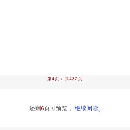
第4页 / 共482页
还剩
6
页可预览，
继续阅读