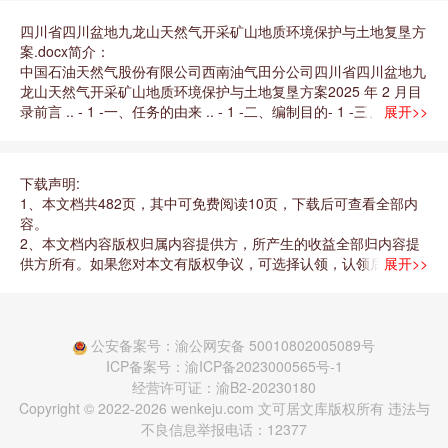
四川省四川盆地九龙山天然气开采矿山地质环境保护与土地复垦方
案.docx简介：
中国石油天然气股份有限公司西南油气田分公司四川省四川盆地九
龙山天然气开采矿山地质环境保护与土地复垦方案2025 年 2 月目
录前言 .. ‐ 1 ‐一、任务的由来 .. - 1 -二、编制目的- 1 -三、编制依
展开>>
据 . - 3 -四、方案适用年限- 6 -五、编制工作概况- 7 -第一章 矿山
基本情况‐ 12 ‐一、矿山简介- 12 -二、矿山范围及拐点坐标
下载声明:
1、本文档共482页，其中可免费阅读10页，下载后可查看全部内
容。
2、本文档内容版权归属内容提供方，所产生的收益全部归内容提
供方所有。如果您对本文有版权争议，可选择认领，认领后既往收
展开>>
益都归您。
3、本文档由用户上传，本站不保证内容质量和数量令您满意，可
能有诸多瑕疵，付费之前，请先通过免费阅读内容等途径仔细辨别
内容交易风险。 如存在严重文不对题之情形，可联系本站下载客
公安备案号：渝公网安备 50010802005089号
服投诉处理。 文档侵权举报电话：18182295159（无值守，支持
ICP备案号：渝ICP备2023000565号-1
微信） (电话支持时间：10:00-19:00)。
经营许可证：渝B2-20230180
Copyright © 2022-2026 wenkeju.com 文可居文库版权所有 违法与
不良信息举报电话：12377